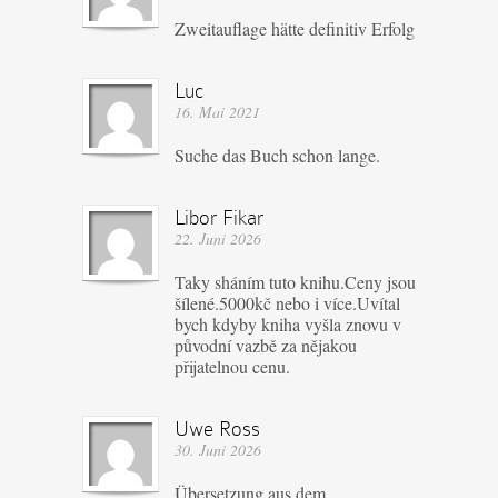
Zweitauflage hätte definitiv Erfolg
Luc
16. Mai 2021
Suche das Buch schon lange.
Libor Fikar
22. Juni 2026
Taky sháním tuto knihu.Ceny jsou
šílené.5000kč nebo i více.Uvítal
bych kdyby kniha vyšla znovu v
původní vazbě za nějakou
přijatelnou cenu.
Uwe Ross
30. Juni 2026
Übersetzung aus dem